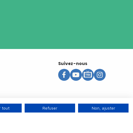
Suivez-nous
 tout
Refuser
Non, ajuster
s