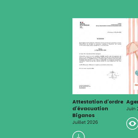
Attestation d'ordre
Agen
d'évacuation
Juin
Biganos
Juillet 2026