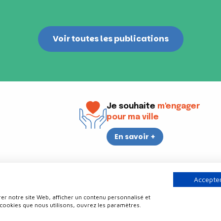
Voir toutes les publications
Je souhaite
m'engager
pour ma ville
En savoir +
i
17h30
Accepter
er notre site Web, afficher un contenu personnalisé et
Contact
Politique de confidentialité
Plan du site
Mentions légale
 cookies que nous utilisons, ouvrez les paramètres.