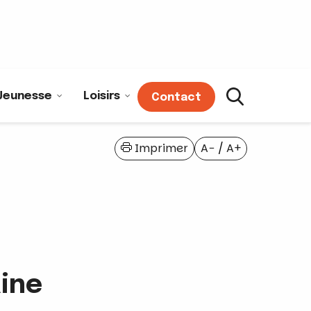
Jeunesse
Loisirs
Contact
Imprimer
A−
/
A+
ine