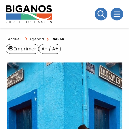
Accueil
Agenda
NACAR
Imprimer
A−
/
A+