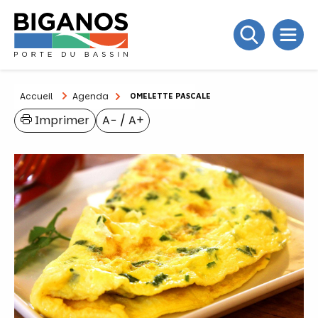
Accueil
Agenda
OMELETTE PASCALE
Imprimer
A−
/
A+