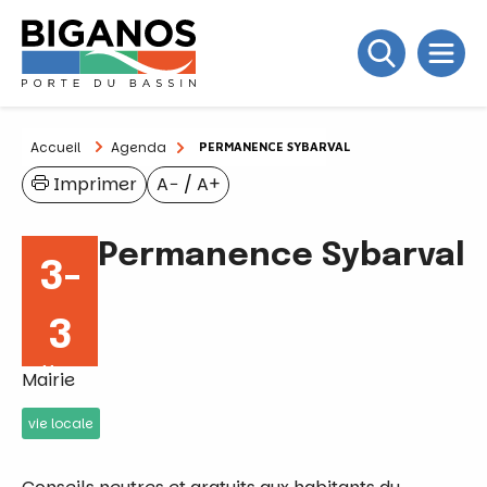
Accueil
Agenda
PERMANENCE SYBARVAL
Imprimer
A−
/
A+
Permanence Sybarval
3-
3
Mars
Mairie
vie locale