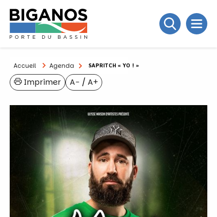
Accueil
Agenda
SAPRITCH « YO ! »
Imprimer
A−
/
A+