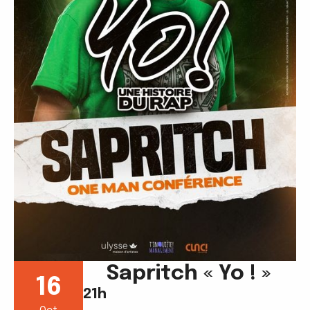
Sapritch « Yo ! »
16
21h