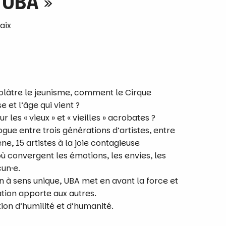
 UBA »
aix
dolâtre le jeunisme, comment le Cirque
e et l’âge qui vient ?
 les « vieux » et « vieilles » acrobates ?
gue entre trois générations d’artistes, entre
e, 15 artistes à la joie contagieuse
où convergent les émotions, les envies, les
cun·e.
on à sens unique, UBA met en avant la force et
tion apporte aux autres.
tion d’humilité et d’humanité
.