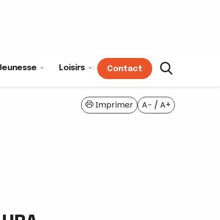
Jeunesse
Loisirs
Contact
Imprimer
A−
/
A+