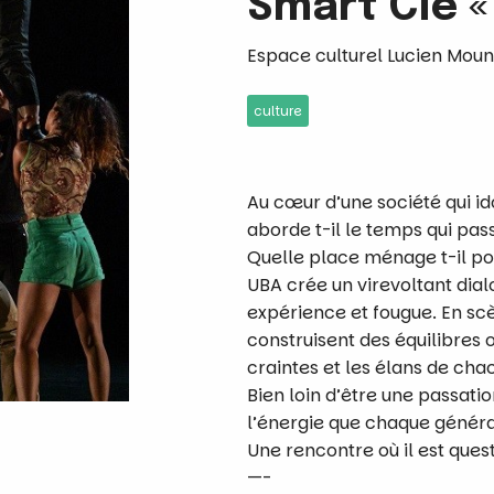
Smart Cie «
Espace culturel Lucien Moun
culture
Au cœur d’une société qui i
aborde t-il le temps qui pass
Quelle place ménage t-il pour
UBA crée un virevoltant dialo
expérience et fougue. En scèn
construisent des équilibres 
craintes et les élans de cha
Bien loin d’être une passati
l’énergie que chaque généra
Une rencontre où il est ques
—-