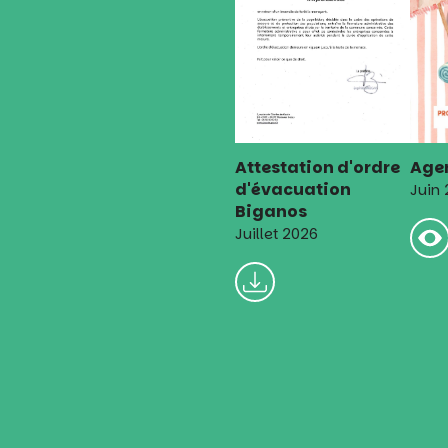
Attestation d'ordre
Agen
d'évacuation
Juin
Biganos
Juillet 2026