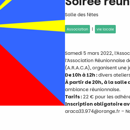
Soirée réun
Salle des fêtes
|
Association
vie locale
Samedi 5 mars 2022, l’Associ
l’Association Réunionnaise 
(A.R.A.C.A), organisent une j
De 10h à 12h :
divers ateliers
À partir de 20h, à la salle d
ambiance réunionnaise.
Tarifs :
22 € pour les adhér
Inscription obligatoire ava
araca33.974@orange.fr – No