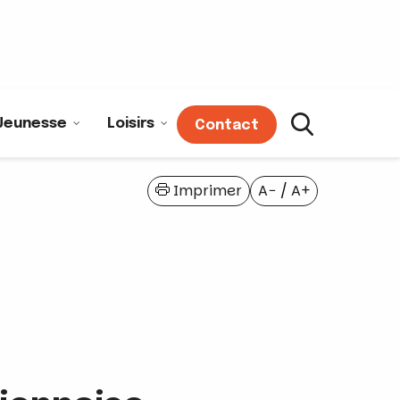
Jeunesse
Loisirs
Contact
Imprimer
A−
/
A+