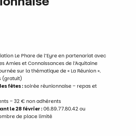
ionnaise
ation Le Phare de l’Eyre en partenariat avec
des Amies et Connaissances de l’Aquitaine
ournée sur la thématique de « La Réunion ».
 (gratuit)
es fêtes :
soirée réunionnaise – repas et
ents – 32 € non adhérents
nt le 28 février :
06.89.77.80.42 ou
mbre de place limité