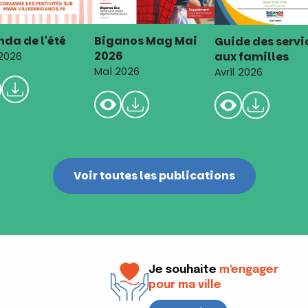
da de l'été
Biganos Mag Mai
Guide des servi
2026
aux familles
 2026
Mai 2026
Avril 2026
Voir toutes les publications
Je souhaite
m'engager
pour ma ville