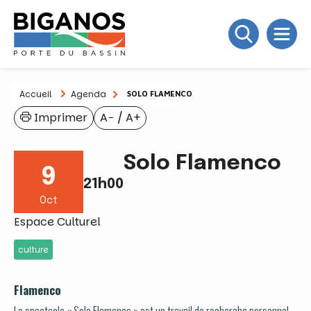
Accueil
Agenda
SOLO FLAMENCO
Imprimer
A−
/
A+
Solo Flamenco
9
21h00
Oct
Espace Culturel
culture
Flamenco
Le spectacle « Solo Flamenco » est un travail de recherche personnel,