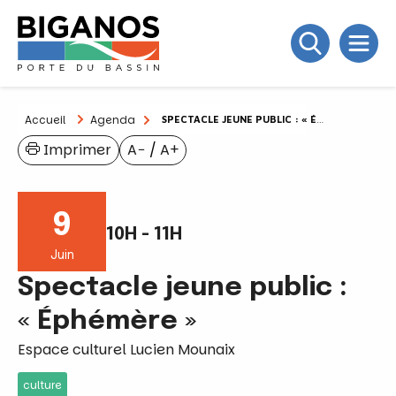
Accueil
Agenda
SPECTACLE JEUNE PUBLIC : « ÉPHÉMÈRE »
Imprimer
A−
/
A+
9
10H - 11H
Juin
Spectacle jeune public :
« Éphémère »
Espace culturel Lucien Mounaix
culture