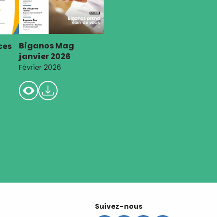
Biganos Mag
ces
janvier 2026
Février 2026
Suivez-nous