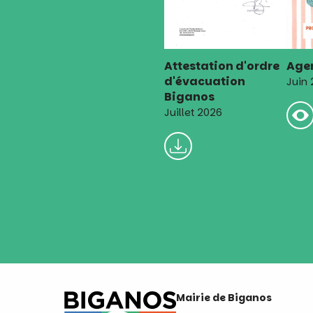
Attestation d'ordre
Agen
d'évacuation
Juin
Biganos
Juillet 2026
Mairie de Biganos