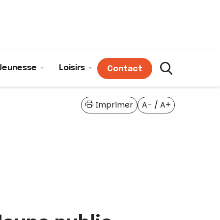
Jeunesse
Loisirs
Contact
Imprimer
A−
/
A+