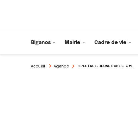
Biganos
Mairie
Cadre de vie
Accueil
Agenda
SPECTACLE JEUNE PUBLIC » MON OEIL » PAR LA CIE L’AURORE