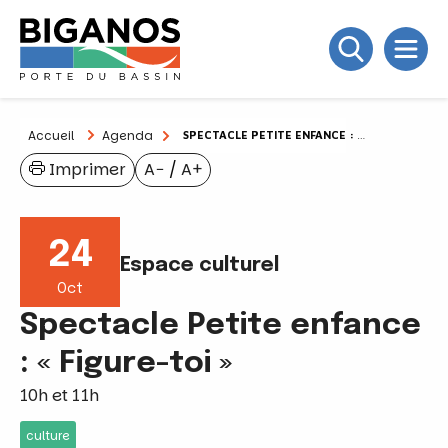
Accueil
Agenda
SPECTACLE PETITE ENFANCE : « FIGURE-TOI »
Imprimer
A−
/
A+
24
Espace culturel
Oct
Spectacle Petite enfance
: « Figure-toi »
10h et 11h
culture