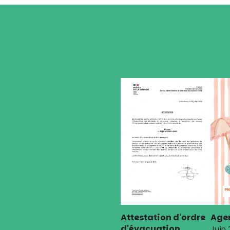
Attestation d'ordre
Agen
d'évacuation
Juin