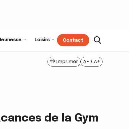
Jeunesse
Loisirs
Contact
Imprimer
A−
/
A+
acances de la Gym