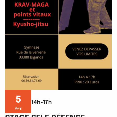
5
14h-17h
Avril