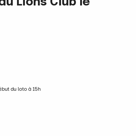
du Lions Club le
ébut du loto à 15h