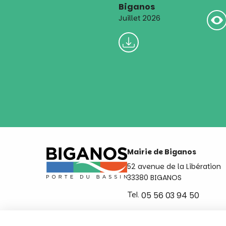
Biganos
Juillet 2026
Mairie de Biganos
52 avenue de la Libération
33380 BIGANOS
Tel.
05 56 03 94 50
Ouvert du lundi au vendred
de 8h30 à 12h et de 14h a 