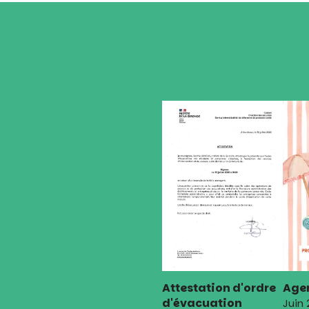
Attestation d'ordre
Agen
d'évacuation
Juin