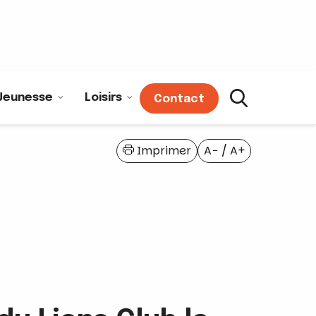
Jeunesse
Loisirs
Contact
Imprimer
A−
/
A+