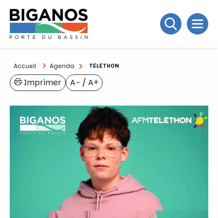
Accueil
Agenda
TÉLÉTHON
Imprimer
A−
/
A+