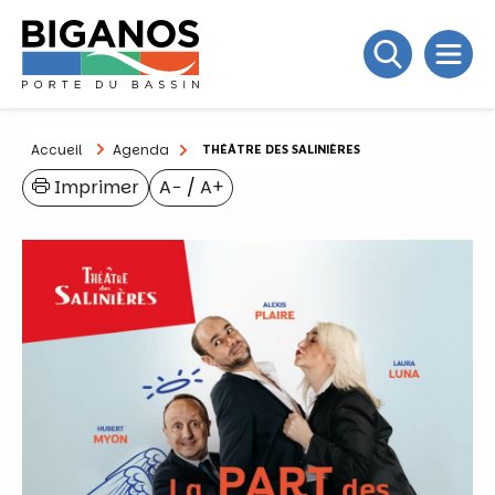
Accueil
Agenda
THÉÂTRE DES SALINIÈRES
Imprimer
A−
/
A+