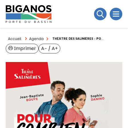
Accueil
Agenda
THÉÂTRE DES SALINIÈRES : POUR COMBIEN TU M’AIMES ?
Imprimer
A−
/
A+