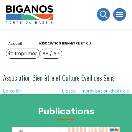
Accueil
ASSOCIATION BIEN-ÊTRE ET CULTURE ÉVEIL DES SENS
Imprimer
A−
/
A+
Association Bien-être et Culture Éveil des Sens
Navigation
Le colibri
Libaba : improvisation théâtrale
de
l’article
Publications