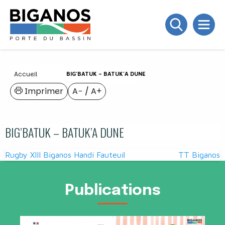
Accueil
BIG’BATUK – BATUK’A DUNE
Imprimer
A−
/
A+
BIG’BATUK – BATUK’A DUNE
Navigation
Rugby XIII Biganos Handi Fauteuil
TT Biganos
de
l’article
Publications