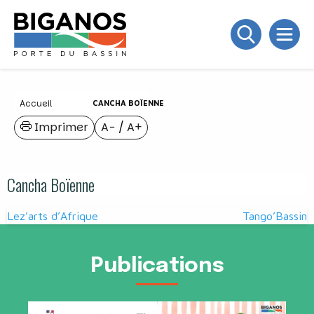
Accueil
CANCHA BOÏENNE
Imprimer
A−
/
A+
Cancha Boïenne
Navigation
Lez’arts d’Afrique
Tango’Bassin
de
l’article
Publications