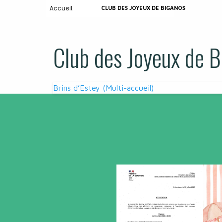
Accueil
CLUB DES JOYEUX DE BIGANOS
Club des Joyeux de B
Navigation
Brins d’Estey (Multi-accueil)
de
l’article