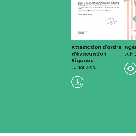
Attestation d'ordre
Agen
d'évacuation
Juin
Biganos
Juillet 2026