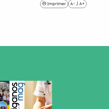
Imprimer
A−
/
A+