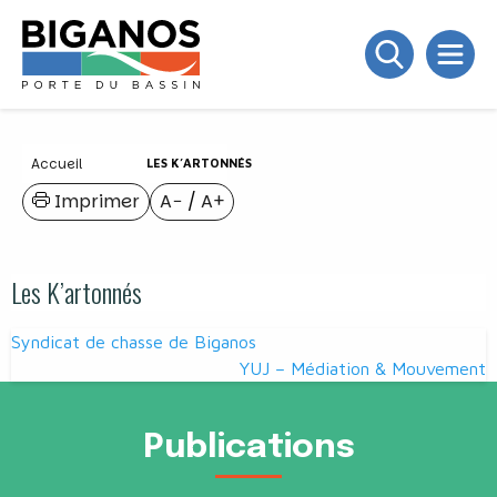
Accueil
LES K’ARTONNÉS
Imprimer
A−
/
A+
Les K’artonnés
Navigation
Syndicat de chasse de Biganos
de
YUJ – Médiation & Mouvement
l’article
Publications