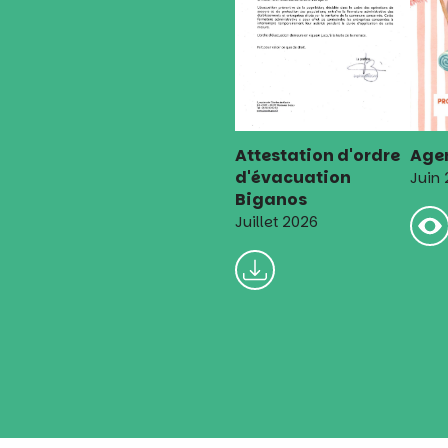
Attestation d'ordre
Agen
d'évacuation
Juin
Biganos
Juillet 2026