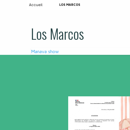
Accueil
LOS MARCOS
Los Marcos
Navigation
Manava show
de
l’article