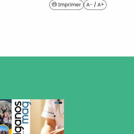
Imprimer
A−
/
A+