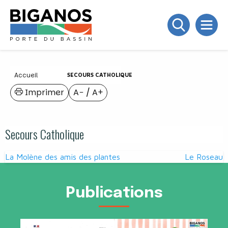
Accueil
SECOURS CATHOLIQUE
Imprimer
A−
/
A+
Secours Catholique
Navigation
La Molène des amis des plantes
Le Roseau
de
l’article
Publications