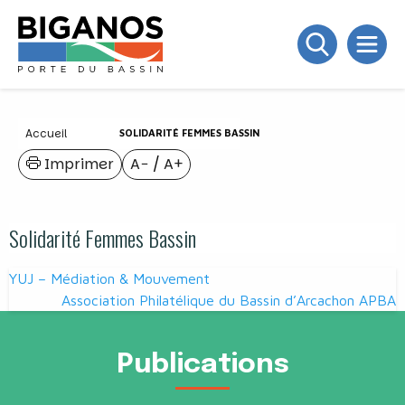
Accueil
SOLIDARITÉ FEMMES BASSIN
Imprimer
A−
/
A+
Solidarité Femmes Bassin
Navigation
YUJ – Médiation & Mouvement
de
Association Philatélique du Bassin d’Arcachon APBA
l’article
Publications