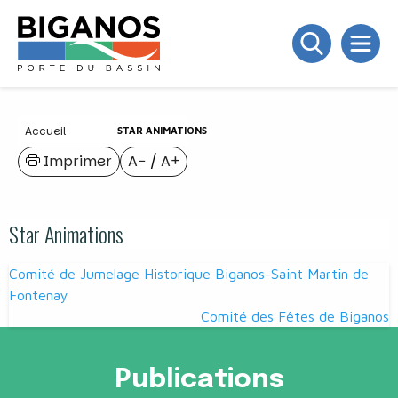
Accueil
STAR ANIMATIONS
Imprimer
A−
/
A+
Star Animations
Navigation
Comité de Jumelage Historique Biganos-Saint Martin de
de
Fontenay
Comité des Fêtes de Biganos
l’article
Publications