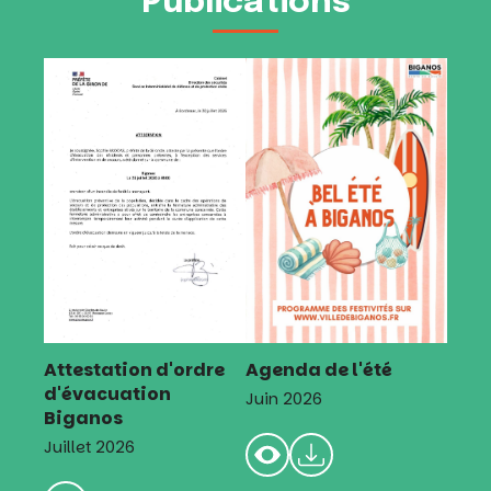
Publications
Attestation d'ordre
Agenda de l'été
d'évacuation
Juin 2026
Biganos
Juillet 2026