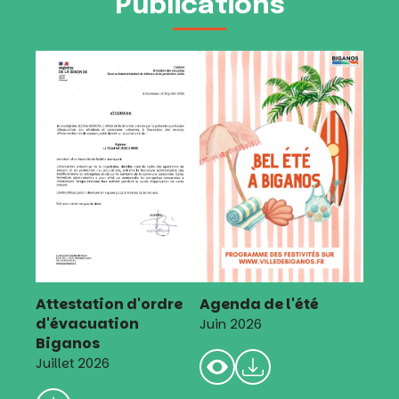
Publications
Attestation d'ordre
Agenda de l'été
d'évacuation
Juin 2026
Biganos
Juillet 2026