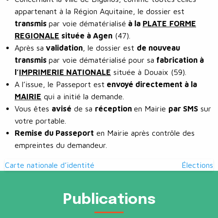
appartenant à la Région Aquitaine, le dossier est
transmis
par voie dématérialisé
à la
PLATE
FORME
REGIONALE
située à Agen
(47).
Après sa
validation
, le dossier est
de nouveau
transmis
par voie dématérialisé pour sa
fabrication à
l’
IMPRIMERIE NATIONALE
située à Douaix (59).
A l’issue, le Passeport est
envoyé directement à la
MAIRIE
qui a initié la demande.
Vous êtes
avisé
de sa
réception
en Mairie
par SMS
sur
votre portable.
Remise du Passeport
en Mairie après contrôle des
empreintes du demandeur.
Navigation
Carte nationale d’identité
Élections
de
l’article
Publications