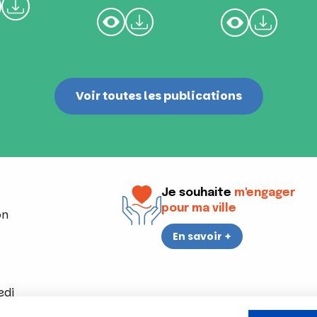
Voir toutes les publications
Je souhaite
m'engager
pour ma ville
on
En savoir +
edi
a 17h30