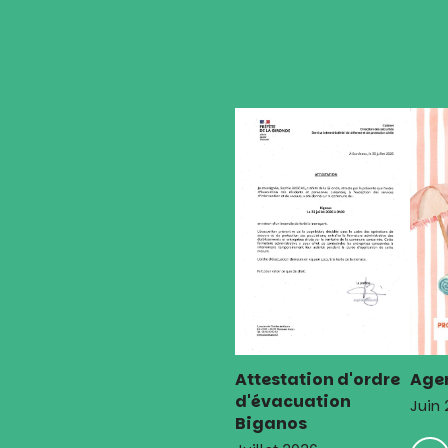
Attestation d'ordre
Agen
d'évacuation
Juin
Biganos