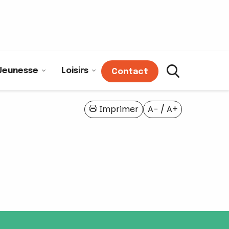
Jeunesse
Loisirs
Contact
Imprimer
A−
/
A+