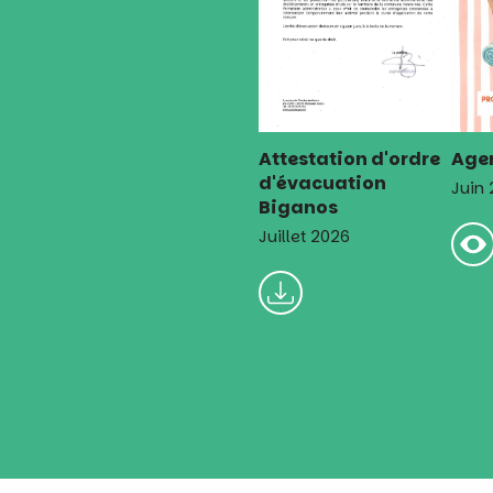
Attestation d'ordre
Agen
d'évacuation
Juin
Biganos
Juillet 2026
Mairie de Biganos