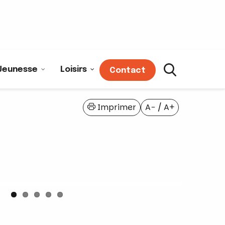
Jeunesse
Loisirs
Contact
Imprimer
A−
/
A+