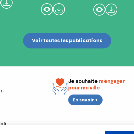
Voir toutes les publications
Je souhaite
m'engager
pour ma ville
on
En savoir +
edi
a 17h30