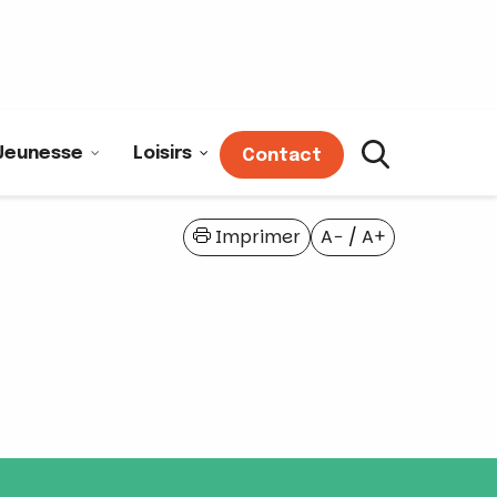
Jeunesse
Loisirs
Contact
Imprimer
A−
/
A+