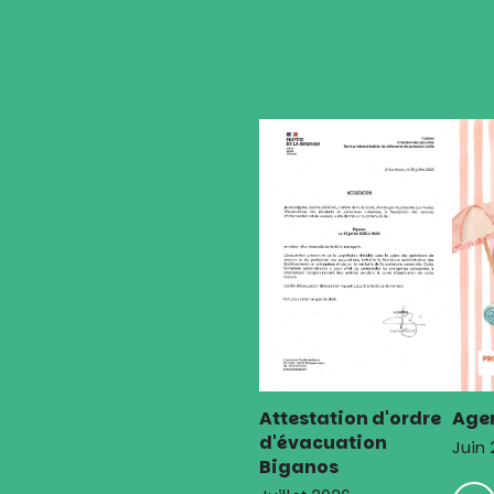
Attestation d'ordre
Agen
d'évacuation
Juin
Biganos