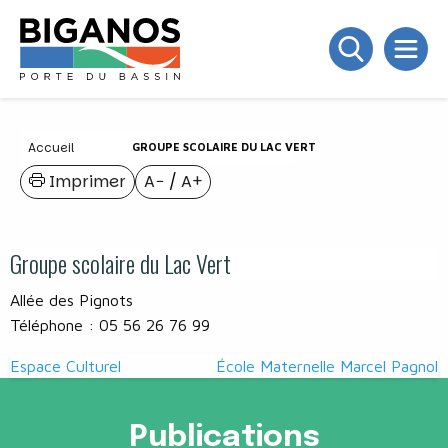
Accueil
GROUPE SCOLAIRE DU LAC VERT
Imprimer
A−
/
A+
Groupe scolaire du Lac Vert
Allée des Pignots
Téléphone : 05 56 26 76 99
Navigation
Espace Culturel
École Maternelle Marcel Pagnol
de
l’article
Publications