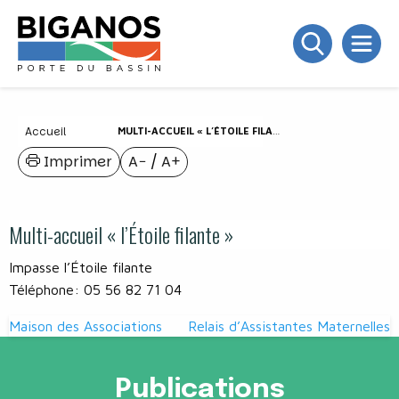
Accueil
MULTI-ACCUEIL « L’ÉTOILE FILANTE »
Imprimer
A−
/
A+
Multi-accueil « l’Étoile filante »
Impasse l’Étoile filante
Téléphone: 05 56 82 71 04
Navigation
Maison des Associations
Relais d’Assistantes Maternelles
de
l’article
Publications