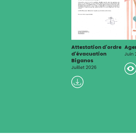
Attestation d'ordre
Agen
d'évacuation
Juin
Biganos
Juillet 2026