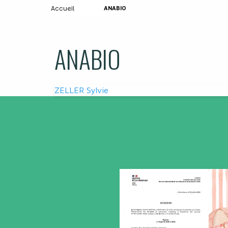
Accueil
ANABIO
ANABIO
Navigation
ZELLER Sylvie
de
l’article