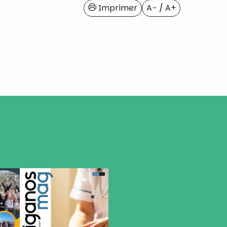
Imprimer
A−
/
A+