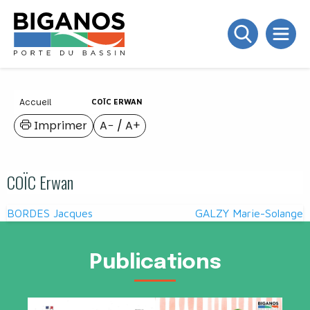
Accueil
COÏC ERWAN
Imprimer
A−
/
A+
COÏC Erwan
Navigation
BORDES Jacques
GALZY Marie-Solange
de
l’article
Publications