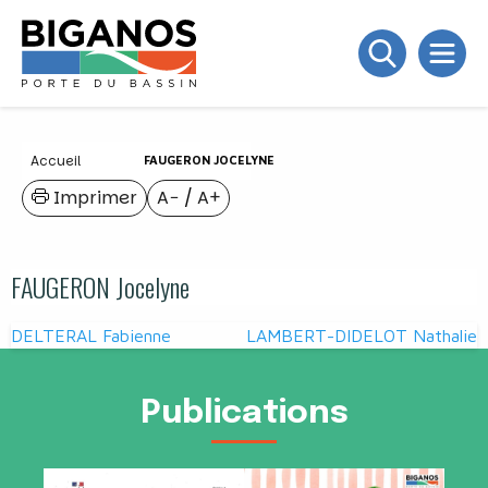
Accueil
FAUGERON JOCELYNE
Imprimer
A−
/
A+
FAUGERON Jocelyne
Navigation
DELTERAL Fabienne
LAMBERT-DIDELOT Nathalie
de
l’article
Publications