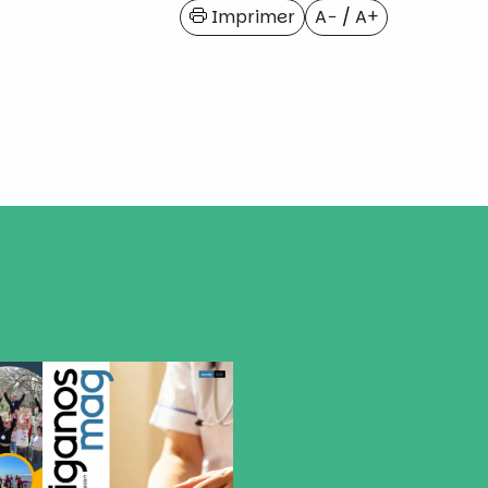
Imprimer
A−
/
A+