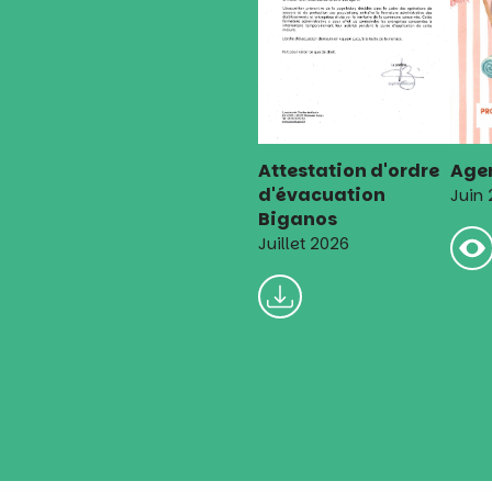
Attestation d'ordre
Agen
d'évacuation
Juin
Biganos
Juillet 2026