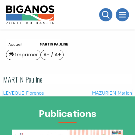
Accueil
MARTIN PAULINE
Imprimer
A−
/
A+
MARTIN Pauline
Navigation
LEVÊQUE Florence
MAZURIEN Marion
de
l’article
Publications