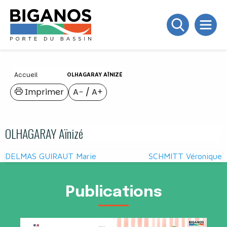
Accueil
OLHAGARAY AÏNIZÉ
Imprimer
A−
/
A+
OLHAGARAY Aïnizé
Navigation
DELMAS GUIRAUT Marie
SCHMITT Véronique
de
l’article
Publications