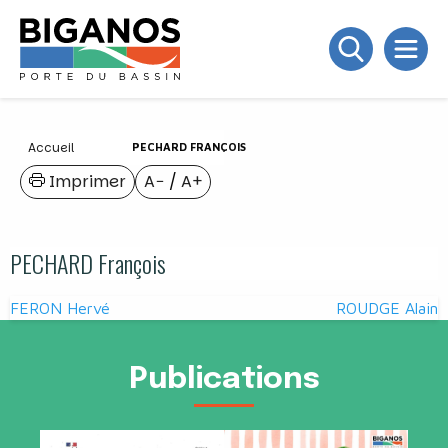
Accueil
PECHARD FRANÇOIS
Imprimer
A−
/
A+
PECHARD François
Navigation
FERON Hervé
ROUDGE Alain
de
l’article
Publications