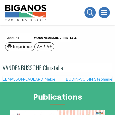
Accueil
VANDENBUSSCHE CHRISTELLE
Imprimer
A−
/
A+
VANDENBUSSCHE Christelle
Navigation
LEMASSON-JAULARD Méloë
BODIN-VOISIN Stéphanie
de
l’article
Publications