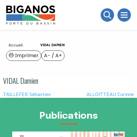
Accueil
VIDAL DAMIEN
Imprimer
A−
/
A+
VIDAL Damien
Navigation
TAILLEFER Sébastien
ALLOITTEAU Corinne
de
l’article
Publications