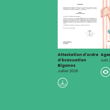
Attestation d'ordre
Agen
d'évacuation
Juin
Biganos
Juillet 2026