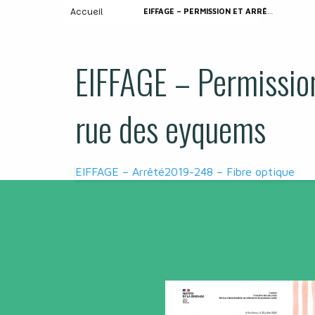
Accueil
EIFFAGE – PERMISSION ET ARRÊTÉ 2019 – 250 RUE DES EYQUEMS
EIFFAGE – Permission
rue des eyquems
Navigation
EIFFAGE – Arrêté2019-248 – Fibre optique
de
l’article