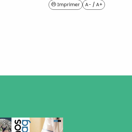
Imprimer
A−
/
A+