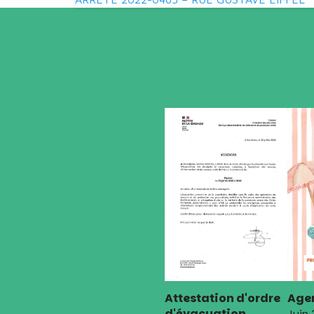
Navigation
de
l’article
Attestation d'ordre
Agen
d'évacuation