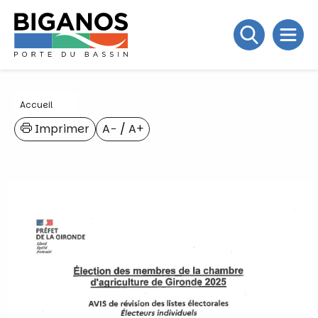
Accueil
Imprimer
A−
/
A+