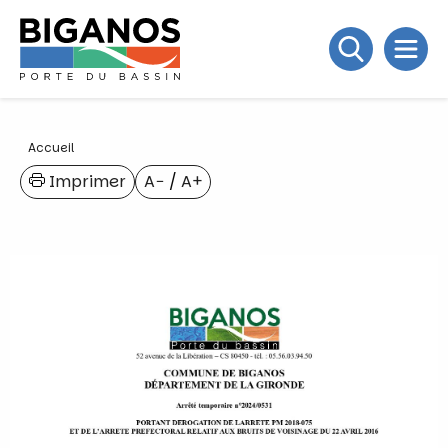
Accueil
Imprimer
A−
/
A+