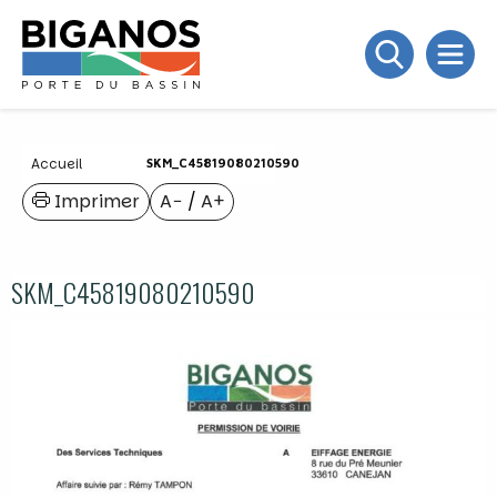
Accueil
SKM_C45819080210590
Imprimer
A−
/
A+
SKM_C45819080210590