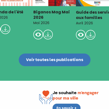
da de l'été
Biganos Mag Mai
Guide des servi
2026
aux familles
 2026
Mai 2026
Avril 2026
Voir toutes les publications
Je souhaite
m'engager
pour ma ville
En savoir +