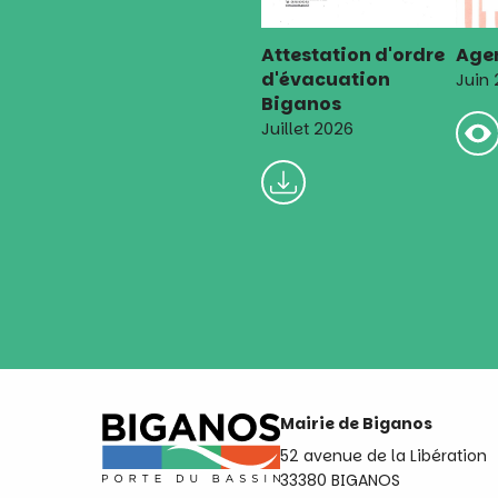
Attestation d'ordre
Agen
d'évacuation
Juin
Biganos
Juillet 2026
Mairie de Biganos
52 avenue de la Libération
33380 BIGANOS