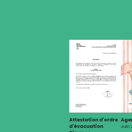
l’article
Attestation d'ordre
Agen
d'évacuation
Juin